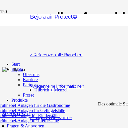
Ihre Anmeldu
Bejola air Protect©
Sie erhalten 
> Referenzen alle Branchen
Start
Bejola
Über uns
Karriere
Partner
> Allgemeine Informationen
Hubrich + Menzel
Presse
Produkte
Das optimale Sta
rühnebel-Anlagen für die Gastronomie
rühnebel-Anlagen für Geflügelställe
MEHR DAZU
rühnebel-Anlage für Rinderställe
> Fragen & Antworten
rühnebel-Anlage für Pferdeställe
Fragen & Antworten