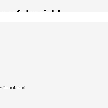
 erfolgreich!
achrichtigung.
 es Ihnen danken!