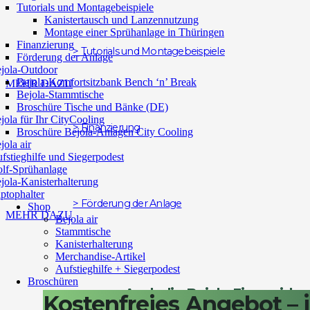
Tutorials und Montagebeispiele
Kanistertausch und Lanzennutzung
Montage einer Sprühanlage in Thüringen
Finanzierung
> Tutorials und Montagebeispiele
Förderung der Anlage
jola-Outdoor
Bejola-Komfortsitzbank Bench ‘n’ Break
MEHR DAZU
Bejola-Stammtische
Broschüre Tische und Bänke (DE)
jola für Ihr CityCooling
> Finanzierung
Broschüre Bejola-Anlagen City Cooling
jola air
fstieghilfe und Siegerpodest
lf-Sprühanlage
jola-Kanisterhalterung
ptophalter
> Förderung der Anlage
Shop
MEHR DAZU
Bejola air
Stammtische
Kanisterhalterung
Merchandise-Artikel
Aufstieghilfe + Siegerpodest
Broschüren
Auch die Bejola-Firmenidee 
Broschüre Bejola-Anlagen für Pferdeställe (DE)
Kostenfreies Angebot – j
Broschüre Bejola-Anlagen für Nutztierställe
Gespräch des Firmengründers, B