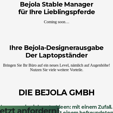
Bejola Stable Manager
für Ihre Lieblingspferde
Coming soon…
Ihre Bejola-Designerausgabe
Der Laptopständer
Bringen Sie Ihr Büro auf ein neues Level, nämlich auf Augenhöhe!
Nutzen Sie viele weitere Vorteile.
DIE BEJOLA GMBH
begann wie viele gute Ideen: mit einem Zufall. 
etzt anfordern!
ernhard J. Lammers, mit einem befreundeten St