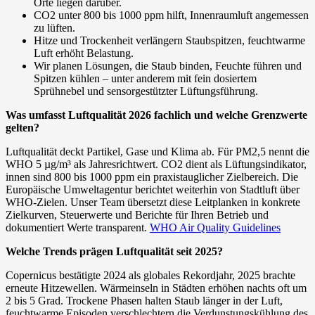
Orte liegen darüber.
CO2 unter 800 bis 1000 ppm hilft, Innenraumluft angemessen
zu lüften.
Hitze und Trockenheit verlängern Staubspitzen, feuchtwarme
Luft erhöht Belastung.
Wir planen Lösungen, die Staub binden, Feuchte führen und
Spitzen kühlen – unter anderem mit fein dosiertem
Sprühnebel und sensorgestützter Lüftungsführung.
Was umfasst Luftqualität 2026 fachlich und welche Grenzwerte
gelten?
Luftqualität deckt Partikel, Gase und Klima ab. Für PM2,5 nennt die
WHO 5 µg/m³ als Jahresrichtwert. CO2 dient als Lüftungsindikator,
innen sind 800 bis 1000 ppm ein praxistauglicher Zielbereich. Die
Europäische Umweltagentur berichtet weiterhin von Stadtluft über
WHO‑Zielen. Unser Team übersetzt diese Leitplanken in konkrete
Zielkurven, Steuerwerte und Berichte für Ihren Betrieb und
dokumentiert Werte transparent.
WHO Air Quality Guidelines
Welche Trends prägen Luftqualität seit 2025?
Copernicus bestätigte 2024 als globales Rekordjahr, 2025 brachte
erneute Hitzewellen. Wärmeinseln in Städten erhöhen nachts oft um
2 bis 5 Grad. Trockene Phasen halten Staub länger in der Luft,
feuchtwarme Episoden verschlechtern die Verdunstungskühlung des