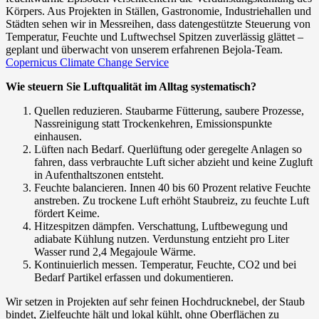
Körpers. Aus Projekten in Ställen, Gastronomie, Industriehallen und
Städten sehen wir in Messreihen, dass datengestützte Steuerung von
Temperatur, Feuchte und Luftwechsel Spitzen zuverlässig glättet –
geplant und überwacht von unserem erfahrenen Bejola‑Team.
Copernicus Climate Change Service
Wie steuern Sie Luftqualität im Alltag systematisch?
Quellen reduzieren. Staubarme Fütterung, saubere Prozesse,
Nassreinigung statt Trockenkehren, Emissionspunkte
einhausen.
Lüften nach Bedarf. Querlüftung oder geregelte Anlagen so
fahren, dass verbrauchte Luft sicher abzieht und keine Zugluft
in Aufenthaltszonen entsteht.
Feuchte balancieren. Innen 40 bis 60 Prozent relative Feuchte
anstreben. Zu trockene Luft erhöht Staubreiz, zu feuchte Luft
fördert Keime.
Hitzespitzen dämpfen. Verschattung, Luftbewegung und
adiabate Kühlung nutzen. Verdunstung entzieht pro Liter
Wasser rund 2,4 Megajoule Wärme.
Kontinuierlich messen. Temperatur, Feuchte, CO2 und bei
Bedarf Partikel erfassen und dokumentieren.
Wir setzen in Projekten auf sehr feinen Hochdrucknebel, der Staub
bindet, Zielfeuchte hält und lokal kühlt, ohne Oberflächen zu