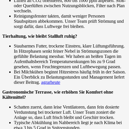
Lüften an CO2 orientieren, 800 bis 1000 ppm anpeilen. Stoß-
oder Querlüften zwischen Nutzungsblöcken, Filter nach Plan
wechseln.
Reinigungsfenster takten, damit weniger Personen
Staubspitzen abbekommen. Unser Team prüft Strömung und
sorgt dafür, dass Luftwege frei bleiben.
Tierhaltung, wie bleibt Stallluft ruhig?
Staubarmes Futter, trockene Einstreu, klare Lüftungsführung.
In Hitzephasen senkt feiner Nebel in Strömungszonen die
gefühlte Belastung messbar. Wir haben an heißen Tagen im
Aufenthaltsbereich Temperatursenkungen bis zu 9 Grad
gesehen, wenn Feuchtegrenzen und Luftbewegung passen.
Bei Milchkühen beginnt Hitzestress häufig früh in der Saison.
Ein Überblick zu Belastungsstunden und Management liefert
dieser Beitrag.
agrarheute
Gastronomische Terrasse, wie erhöhen Sie Komfort ohne
Kältemittel?
Schatten zuerst, dann leise Ventilatoren, dann fein dosierte
Verdunstung bei trockener Luft. Unser Team zoniert die
Anlage so, dass Luft frisch bleibt und Geschirr trocken.
Typische Abkühlung im Nahbereich liegt je nach Klima bei
etwa 3 bis 5 Grad in Spitzenstunden.