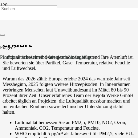
Luftqualität 2026: WHO-
Grenzwerte, CO2 und PM2,5
erklärt
Fragen?
Luftqualität beschreibt, wie gesund oder belastend Ihre Atemluft ist.
Produkt
wurde deinem Warenkorb hinzugefügt.
Sie bewerten sie über Partikel, Gase, Temperatur, relative Feuchte
und Luftwechsel.
Warum das 2026 zählt: Europa erlebte 2024 das wärmste Jahr seit
Messbeginn, 2025 folgten weitere Hitzeepisoden. In Innenräumen
verbringen Menschen laut Umweltbundesamt im Mittel 80 bis 90
Prozent ihrer Zeit. Unser erfahrenes Team der Bejola Werke GmbH
arbeitet täglich an Projekten, die Luftqualität messbar machen und
mit einfachen Routinen sowie technischer Unterstützung stabil
halten.
Luftqualität bemessen Sie an PM2,5, PM10, NO2, Ozon,
Ammoniak, CO2, Temperatur und Feuchte.
WHO empfiehlt 5 µg/m³ als Jahreswert für PM2,5, viele EU-