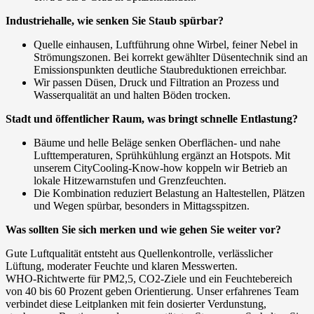
Industriehalle, wie senken Sie Staub spürbar?
Quelle einhausen, Luftführung ohne Wirbel, feiner Nebel in
Strömungszonen. Bei korrekt gewählter Düsentechnik sind an
Emissionspunkten deutliche Staubreduktionen erreichbar.
Wir passen Düsen, Druck und Filtration an Prozess und
Wasserqualität an und halten Böden trocken.
Stadt und öffentlicher Raum, was bringt schnelle Entlastung?
Bäume und helle Beläge senken Oberflächen- und nahe
Lufttemperaturen, Sprühkühlung ergänzt an Hotspots. Mit
unserem CityCooling‑Know-how koppeln wir Betrieb an
lokale Hitzewarnstufen und Grenzfeuchten.
Die Kombination reduziert Belastung an Haltestellen, Plätzen
und Wegen spürbar, besonders in Mittagsspitzen.
Was sollten Sie sich merken und wie gehen Sie weiter vor?
Gute Luftqualität entsteht aus Quellenkontrolle, verlässlicher
Lüftung, moderater Feuchte und klaren Messwerten.
WHO‑Richtwerte für PM2,5, CO2‑Ziele und ein Feuchtebereich
von 40 bis 60 Prozent geben Orientierung. Unser erfahrenes Team
verbindet diese Leitplanken mit fein dosierter Verdunstung,