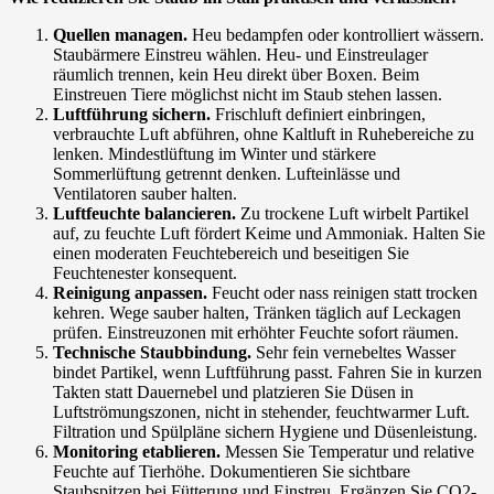
Quellen managen.
Heu bedampfen oder kontrolliert wässern.
Staubärmere Einstreu wählen. Heu- und Einstreulager
räumlich trennen, kein Heu direkt über Boxen. Beim
Einstreuen Tiere möglichst nicht im Staub stehen lassen.
Luftführung sichern.
Frischluft definiert einbringen,
verbrauchte Luft abführen, ohne Kaltluft in Ruhebereiche zu
lenken. Mindestlüftung im Winter und stärkere
Sommerlüftung getrennt denken. Lufteinlässe und
Ventilatoren sauber halten.
Luftfeuchte balancieren.
Zu trockene Luft wirbelt Partikel
auf, zu feuchte Luft fördert Keime und Ammoniak. Halten Sie
einen moderaten Feuchtebereich und beseitigen Sie
Feuchtenester konsequent.
Reinigung anpassen.
Feucht oder nass reinigen statt trocken
kehren. Wege sauber halten, Tränken täglich auf Leckagen
prüfen. Einstreuzonen mit erhöhter Feuchte sofort räumen.
Technische Staubbindung.
Sehr fein vernebeltes Wasser
bindet Partikel, wenn Luftführung passt. Fahren Sie in kurzen
Takten statt Dauernebel und platzieren Sie Düsen in
Luftströmungszonen, nicht in stehender, feuchtwarmer Luft.
Filtration und Spülpläne sichern Hygiene und Düsenleistung.
Monitoring etablieren.
Messen Sie Temperatur und relative
Feuchte auf Tierhöhe. Dokumentieren Sie sichtbare
Staubspitzen bei Fütterung und Einstreu. Ergänzen Sie CO2-