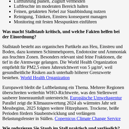
Luftführung planen, Zugluft vermeiden
Luftfeuchte im moderaten Bereich halten
Feinen, getakteten Nebel zur Staubbindung nutzen
Reinigung, Tränken, Einstreu konsequent managen
Monitoring mit festen Messpunkten einführen
Was macht Stallstaub kritisch, und welche Fakten helfen bei
der Einordnung?
Stallstaub besteht aus organischen Partikeln aus Heu, Einstreu und
Boden, dazu kommen Schimmelsporen, Endotoxine und Ammoniak
aus feuchten Zonen. Besonders relevant sind feine Fraktionen, die
tief in die Atemwege gelangen. Die World Health Organization
empfiehlt für PM2,5 einen Jahresrichtwert von 5 µg/m³, weil
gesundheitliche Risiken auch unterhalb höherer Grenzwerte
bestehen.
World Health Organization
Europaweit bleibt die Luftbelastung ein Thema. Mehrere Regionen
überschreiten weiterhin WHO-Richtwerte, was den Stellenwert
sauberer Innenraumluft unterstreicht.
Europäische Umweltagentur
Parallel zeigt die Klimaauswertung 2024 als wärmstes Jahr seit
Messbeginn, 2025 folgten weitere Hitzephasen. Trockene, heiße
Perioden fördern Staubentwicklung und verlängern
Belastungsfenster in Ställen.
Copernicus Climate Change Service
Wie reduzieren Sie Staub im Stall praktisch und verlässlich?