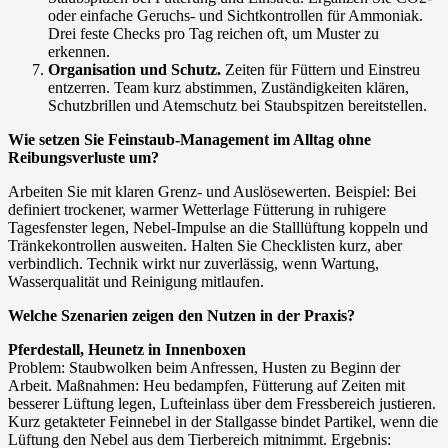
oder einfache Geruchs- und Sichtkontrollen für Ammoniak.
Drei feste Checks pro Tag reichen oft, um Muster zu
erkennen.
Organisation und Schutz.
Zeiten für Füttern und Einstreu
entzerren. Team kurz abstimmen, Zuständigkeiten klären,
Schutzbrillen und Atemschutz bei Staubspitzen bereitstellen.
Wie setzen Sie Feinstaub-Management im Alltag ohne
Reibungsverluste um?
Arbeiten Sie mit klaren Grenz- und Auslösewerten. Beispiel: Bei
definiert trockener, warmer Wetterlage Fütterung in ruhigere
Tagesfenster legen, Nebel-Impulse an die Stalllüftung koppeln und
Tränkekontrollen ausweiten. Halten Sie Checklisten kurz, aber
verbindlich. Technik wirkt nur zuverlässig, wenn Wartung,
Wasserqualität und Reinigung mitlaufen.
Welche Szenarien zeigen den Nutzen in der Praxis?
Pferdestall, Heunetz in Innenboxen
Problem: Staubwolken beim Anfressen, Husten zu Beginn der
Arbeit. Maßnahmen: Heu bedampfen, Fütterung auf Zeiten mit
besserer Lüftung legen, Lufteinlass über dem Fressbereich justieren.
Kurz getakteter Feinnebel in der Stallgasse bindet Partikel, wenn die
Lüftung den Nebel aus dem Tierbereich mitnimmt. Ergebnis: