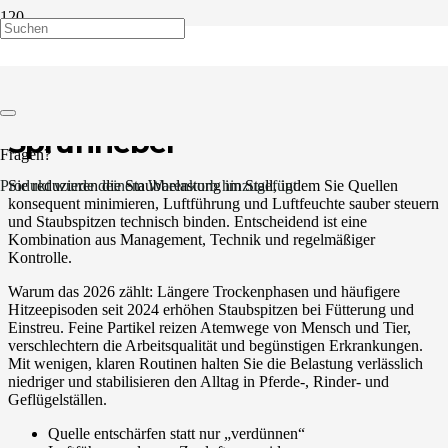
Stallstaub 2026 reduzieren:
Management, Lüftung,
Sprühnebel
Fragen?
Sie reduzieren die Staubbelastung im Stall, indem Sie Quellen
Produkt
wurde deinem Warenkorb hinzugefügt.
konsequent minimieren, Luftführung und Luftfeuchte sauber steuern
und Staubspitzen technisch binden. Entscheidend ist eine
Kombination aus Management, Technik und regelmäßiger
Kontrolle.
Warum das 2026 zählt: Längere Trockenphasen und häufigere
Hitzeepisoden seit 2024 erhöhen Staubspitzen bei Fütterung und
Einstreu. Feine Partikel reizen Atemwege von Mensch und Tier,
verschlechtern die Arbeitsqualität und begünstigen Erkrankungen.
Mit wenigen, klaren Routinen halten Sie die Belastung verlässlich
niedriger und stabilisieren den Alltag in Pferde-, Rinder- und
Geflügelställen.
Quelle entschärfen statt nur „verdünnen“