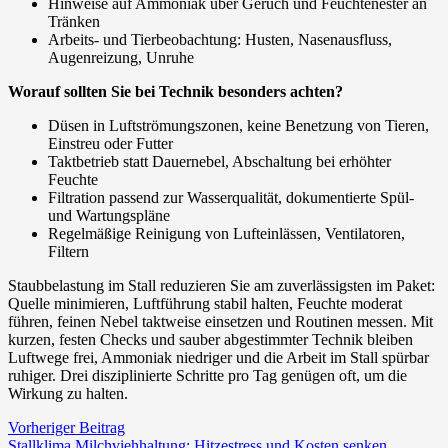
Hinweise auf Ammoniak über Geruch und Feuchtenester an
Tränken
Arbeits- und Tierbeobachtung: Husten, Nasenausfluss,
Augenreizung, Unruhe
Worauf sollten Sie bei Technik besonders achten?
Düsen in Luftströmungszonen, keine Benetzung von Tieren,
Einstreu oder Futter
Taktbetrieb statt Dauernebel, Abschaltung bei erhöhter
Feuchte
Filtration passend zur Wasserqualität, dokumentierte Spül-
und Wartungspläne
Regelmäßige Reinigung von Lufteinlässen, Ventilatoren,
Filtern
Staubbelastung im Stall reduzieren Sie am zuverlässigsten im Paket:
Quelle minimieren, Luftführung stabil halten, Feuchte moderat
führen, feinen Nebel taktweise einsetzen und Routinen messen. Mit
kurzen, festen Checks und sauber abgestimmter Technik bleiben
Luftwege frei, Ammoniak niedriger und die Arbeit im Stall spürbar
ruhiger. Drei disziplinierte Schritte pro Tag genügen oft, um die
Wirkung zu halten.
Vorheriger Beitrag
Stallklima Milchviehhaltung: Hitzestress und Kosten senken