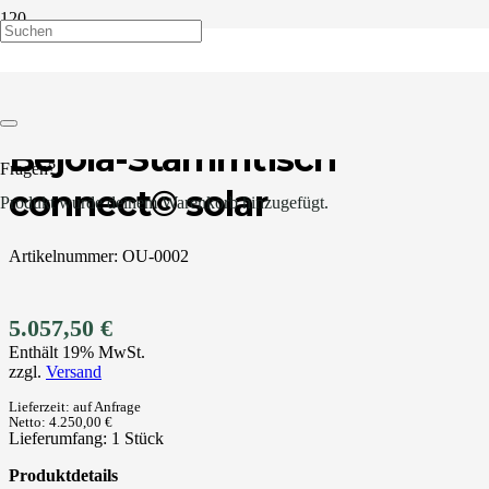
Start
Stammtische
Bejola-Stammtisch connect© solar
Bejola-Stammtisch
Fragen?
connect© solar
Produkt
wurde deinem Warenkorb hinzugefügt.
Artikelnummer:
OU-0002
5.057,50
€
Enthält 19% MwSt.
zzgl.
Versand
Lieferzeit:
auf Anfrage
Netto:
4.250,00 €
Lieferumfang:
1 Stück
Produktdetails