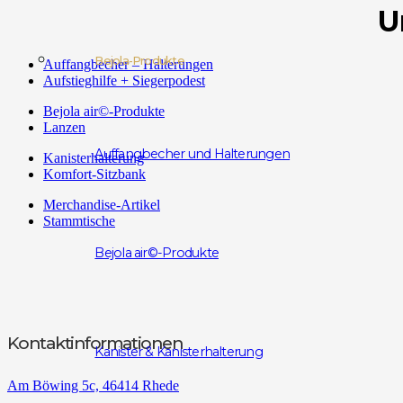
U
Bejola-Produkte
Auffangbecher – Halterungen
Aufstieghilfe + Siegerpodest
Bejola air©-Produkte
Lanzen
Auffangbecher und Halterungen
Kanisterhalterung
Komfort-Sitzbank
Merchandise-Artikel
Stammtische
Bejola air©-Produkte
Kontaktinformationen
Kanister & Kanisterhalterung
Am Böwing 5c, 46414 Rhede