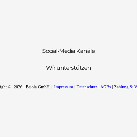
Social-Media Kanäle
Wir unterstützen
ight © 2026 | Bejola GmbH |
Impressum
|
Datenschutz
|
AGBs
|
Zahlung & V