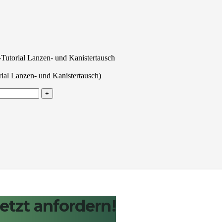
Tutorial Lanzen- und Kanistertausch
ial Lanzen- und Kanistertausch)
etzt anfordern!