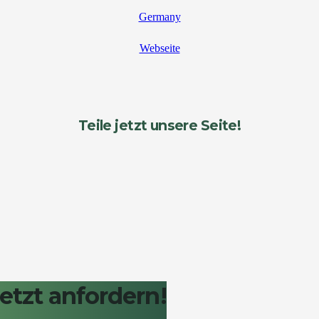
Germany
Webseite
Teile jetzt unsere Seite!
etzt anfordern!