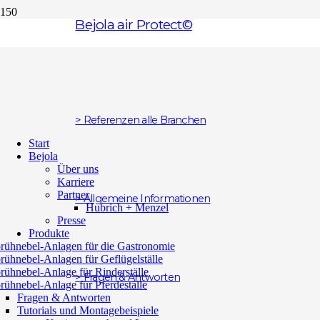
Bejola air Protect©
> Referenzen alle Branchen
Start
Bejola
Über uns
Karriere
Partner
> Allgemeine Informationen
Hubrich + Menzel
Presse
Produkte
rühnebel-Anlagen für die Gastronomie
rühnebel-Anlagen für Geflügelställe
rühnebel-Anlage für Rinderställe
> Fragen & Antworten
rühnebel-Anlage für Pferdeställe
Fragen & Antworten
Tutorials und Montagebeispiele