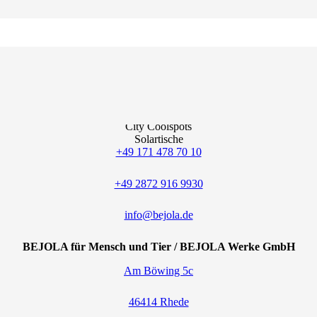
Bernhard J. Lammers
Sprühnebel-Anlagen
Temperatursenkung
Staubbindung Feuchtigkeitsregulierung
Bejola air FlyGuard
Bejola air EasyBreath
Bejola air Protect
City Coolspots
Solartische
+49 171 478 70 10
+49 2872 916 9930
info@bejola.de
BEJOLA für Mensch und Tier / BEJOLA Werke GmbH
Am Böwing 5c
46414 Rhede