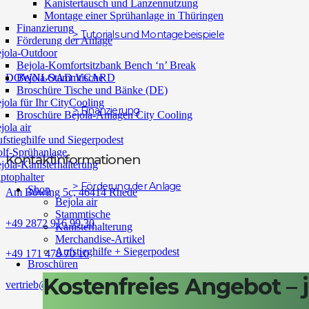
Kanistertausch und Lanzennutzung
Montage einer Sprühanlage in Thüringen
Finanzierung
> Tutorials und Montagebeispiele
Förderung der Anlage
jola-Outdoor
Bejola-Komfortsitzbank Bench ‘n’ Break
DOWNLOAD VCARD
Bejola-Stammtische
Broschüre Tische und Bänke (DE)
jola für Ihr CityCooling
> Finanzierung
Broschüre Bejola-Anlagen City Cooling
jola air
fstieghilfe und Siegerpodest
lf-Sprühanlage
Kontaktinformationen
jola-Kanisterhalterung
ptophalter
> Förderung der Anlage
Shop
Am Böwing 5c, 46414 Rhede
Bejola air
Stammtische
+49 2872 916 99 30
Kanisterhalterung
Merchandise-Artikel
Aufstieghilfe + Siegerpodest
+49 171 478 70 10
Broschüren
Broschüre Bejola-Anlagen für Pferdeställe (DE)
Kostenfreies Angebot – j
vertrieb@bejola.de
Broschüre Bejola-Anlagen für Nutztierställe
Broschüre Bejola-Anlagen City Cooling